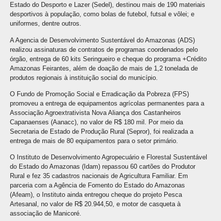
Estado do Desporto e Lazer (Sedel), destinou mais de 190 materiais
desportivos à população, como bolas de futebol, futsal e vôlei; e
uniformes, dentre outros.
A Agencia de Desenvolvimento Sustentável do Amazonas (ADS)
realizou assinaturas de contratos de programas coordenados pelo
órgão, entrega de 60 kits Seringueiro e cheque do programa +Crédito
Amazonas Feirantes, além de doação de mais de 1,2 tonelada de
produtos regionais à instituição social do município.
O Fundo de Promoção Social e Erradicação da Pobreza (FPS)
promoveu a entrega de equipamentos agrícolas permanentes para a
Associação Agroextrativista Nova Aliança dos Castanheiros
Capanaenses (Aanacc), no valor de R$ 180 mil. Por meio da
Secretaria de Estado de Produção Rural (Sepror), foi realizada a
entrega de mais de 80 equipamentos para o setor primário.
O Instituto de Desenvolvimento Agropecuário e Florestal Sustentável
do Estado do Amazonas (Idam) repassou 60 cartões do Produtor
Rural e fez 35 cadastros nacionais de Agricultura Familiar. Em
parceria com a Agência de Fomento do Estado do Amazonas
(Afeam), o Instituto ainda entregou cheque do projeto Pesca
Artesanal, no valor de R$ 20.944,50, e motor de casqueta à
associação de Manicoré.