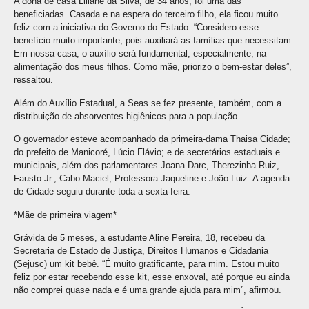
A dona de casa Liliane da Silva, de 34 anos, foi uma das
beneficiadas. Casada e na espera do terceiro filho, ela ficou muito
feliz com a iniciativa do Governo do Estado. “Considero esse
benefício muito importante, pois auxiliará as famílias que necessitam.
Em nossa casa, o auxílio será fundamental, especialmente, na
alimentação dos meus filhos. Como mãe, priorizo o bem-estar deles”,
ressaltou.
Além do Auxílio Estadual, a Seas se fez presente, também, com a
distribuição de absorventes higiênicos para a população.
O governador esteve acompanhado da primeira-dama Thaisa Cidade;
do prefeito de Manicoré, Lúcio Flávio; e de secretários estaduais e
municipais, além dos parlamentares Joana Darc, Therezinha Ruiz,
Fausto Jr., Cabo Maciel, Professora Jaqueline e João Luiz. A agenda
de Cidade seguiu durante toda a sexta-feira.
*Mãe de primeira viagem*
Grávida de 5 meses, a estudante Aline Pereira, 18, recebeu da
Secretaria de Estado de Justiça, Direitos Humanos e Cidadania
(Sejusc) um kit bebê. “É muito gratificante, para mim. Estou muito
feliz por estar recebendo esse kit, esse enxoval, até porque eu ainda
não comprei quase nada e é uma grande ajuda para mim”, afirmou.