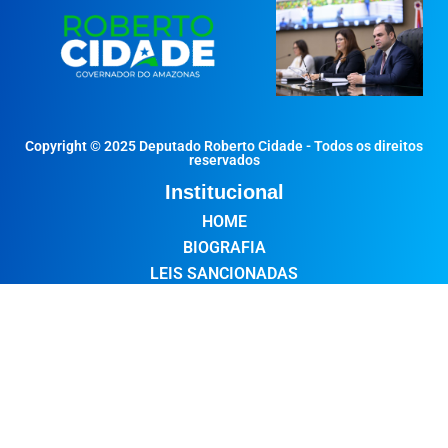
Copyright © 2025 Deputado Roberto Cidade - Todos os direitos
reservados
Institucional
HOME
BIOGRAFIA
LEIS SANCIONADAS
NOTÍCIAS
INFORMATIVOS
FALE COMIGO
Redes Sociais