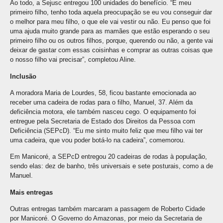
Ao todo, a Sejusc entregou 100 unidades do benefício. “É meu
primeiro filho, tenho toda aquela preocupação se eu vou conseguir dar
o melhor para meu filho, o que ele vai vestir ou não. Eu penso que foi
uma ajuda muito grande para as mamães que estão esperando o seu
primeiro filho ou os outros filhos, porque, querendo ou não, a gente vai
deixar de gastar com essas coisinhas e comprar as outras coisas que
o nosso filho vai precisar”, completou Aline.
Inclusão
A moradora Maria de Lourdes, 58, ficou bastante emocionada ao
receber uma cadeira de rodas para o filho, Manuel, 37. Além da
deficiência motora, ele também nasceu cego. O equipamento foi
entregue pela Secretaria de Estado dos Direitos da Pessoa com
Deficiência (SEPcD). “Eu me sinto muito feliz que meu filho vai ter
uma cadeira, que vou poder botá-lo na cadeira”, comemorou.
Em Manicoré, a SEPcD entregou 20 cadeiras de rodas à população,
sendo elas: dez de banho, três universais e sete posturais, como a de
Manuel.
Mais entregas
Outras entregas também marcaram a passagem de Roberto Cidade
por Manicoré. O Governo do Amazonas, por meio da Secretaria de