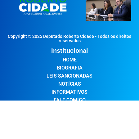
Copyright © 2025 Deputado Roberto Cidade - Todos os direitos
reservados
Institucional
HOME
BIOGRAFIA
LEIS SANCIONADAS
NOTÍCIAS
INFORMATIVOS
FALE COMIGO
Redes Sociais